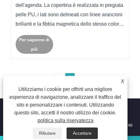
dell'agenda. La copertina è realizzata in pregiata
pelle PU, i lati sono delineati con linee arancioni
brillanti e la fibbia magnetica dello stesso colore
è semplice e unica.
Per saperne di
più
<
1
>
X
Utilizziamo i cookie per offrirti una migliore
esperienza di navigazione, analizzare il traffico del
sito e personalizzare i contenuti. Utilizzando
questo sito, accetti il ​​nostro utilizzo dei cookie.
politica sulla riservatezza
Copyright © 2023 Suzhou Aiyide Stationery Co., Ltd. Tutti i diritti
riservati.
Rifiutare
Accettare